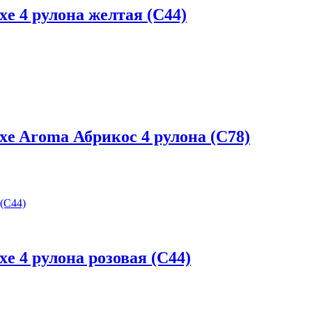
e 4 рулона желтая (С44)
xe Aroma Абрикос 4 рулона (С78)
e 4 рулона розовая (С44)