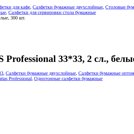
фетки для кафе
,
Салфетки бумажные двухслойные
,
Столовые бу
ные
,
Салфетки для сервировки стола бумажные
лые, 300 шт.
ofessional 33*33, 2 сл., белые
33
,
Салфетки бумажные двухслойные
,
Салфетки бумажные опто
tias Professional
,
Однотонные салфетки бумажные