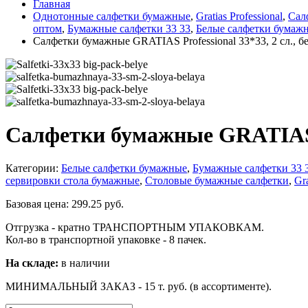
Главная
Однотонные салфетки бумажные
,
Gratias Professional
,
Сал
оптом
,
Бумажные салфетки 33 33
,
Белые салфетки бумаж
Салфетки бумажные GRATIAS Professional 33*33, 2 сл., бе
Салфетки бумажные GRATIAS Pr
Категории:
Белые салфетки бумажные
,
Бумажные салфетки 33 
сервировки стола бумажные
,
Столовые бумажные салфетки
,
Gra
Базовая цена:
299.25
руб.
Отгрузка - кратно ТРАНСПОРТНЫМ УПАКОВКАМ.
Кол-во в транспортной упаковке - 8 пачек.
На складе:
в наличии
МИНИМАЛЬНЫЙ ЗАКАЗ - 15 т. руб. (в ассортименте).